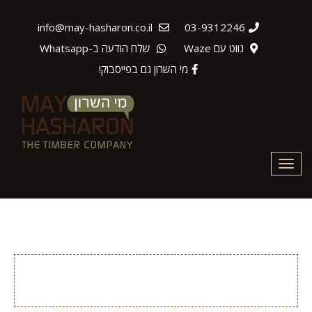
info@may-hasharon.co.il
03-9312246
נווט עם Waze
שלח הודעה ב-Whatsapp
מי השרון גם בפייסבוק!
Toggle
navigation
נמל תל אביב – בניית דק עץ
איפא