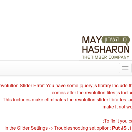
03-9312246
info@may-hasharon.co.il
נווט עם Waze
שלח הודעה ב-Whatsapp
מי השרון גם בפייסבוק!
Toggle
navigation
volution Slider Error: You have some jquery.js library include t
comes after the revolution files js inclu
This includes make eliminates the revolution slider libraries, 
make it not wo
To fix it you c
Put JS
1. 