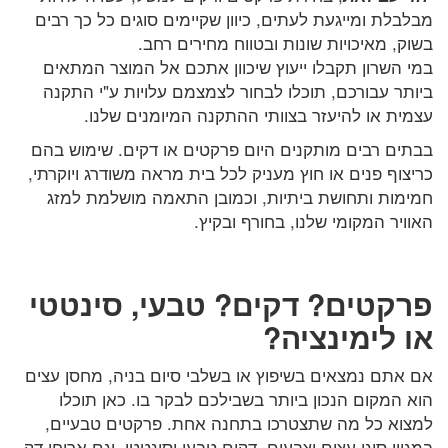
מבלבלת ומייגעת לעתים, כיוון שקיימים סוגים כל כך רבים
בשוק, מאיכויות שונות ובטווח מחירים רחב.
במי השרון תקבלו ייעוץ שיכוון אתכם אל המוצר המתאים
ביותר עבורכם, תוכלו לבחור לצמצמם עלויות ע"י התקנה
עצמית או להיעזר בצוותי ההתקנה המיומנים שלנו.
בבתים רבים מותקנים היום פרקטים או דקים. שימוש בהם
כריצוף פנים או חוץ מעניק לכל בית מראה משודרג ויוקרתי,
חמימות ותחושת ביתיות, וכמובן התאמה מושלמת למזג
האוויר המקומי שלנו, בחורף ובקיץ.
פרקטים? דקים? טבעי, סינטטי
או לימינציה?
אם אתם נמצאים בשיפוץ או בשלבי סיום בניה, מחסן עצים
הוא המקום הנכון ביותר בשבילכם לבקר בו. כאן תוכלו
למצוא כל מה שתצטרכו בתחנה אחת. פרקטים טבעיים,
במגוון סוגי עצים וצבעים, דקים טבעי וסינטטי, וגם אריחי דק