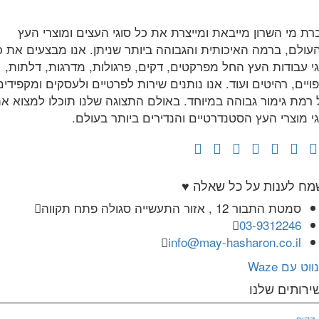
רת מי השרון מייבאת ומייצרת את כל סוגי העצים ומוצרי העץ
עולם, ברמה האיכותית והגבוהה ביותר שניתן. אנו מבצעים את כ
גי עבודות העץ החל מפרקטים, דקים, פרגולות, מדרגות, דלתות,
ויים, רהיטים ועוד. אנו נותנים שירות לפרטיים ולעסקים ומקפידים
 רמת גימור גבוהה במיוחד. באולם התצוגה שלנו תוכלו למצוא א
גי מוצרי העץ הסטנדרטיים והנדירים ביותר בעולם.
מח לענות על כל שאלה ♥
סמטת התבור 12 , אזור התעשייה סגולה פתח תקווה
03-9312246
info@may-hasharon.co.il
נווט עם Waze
ירותים שלנו