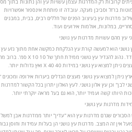
יתים קרובות רק המדרגות עצמן עשויות עץ והן נתונות בתוך מס
וטות ברזל וסביבן מעקה. עובדה זו פותחת אינספור אפשרויות
ילוב מדרגות עץ בעיצוב הפנים של חללים רבים, בבית, במבנים
חריים, במלונות, אולמות אירועים ועוד.
גי עץ מהם עשויות מדרגות עץ גושני
 גושני הוא למעשה קורת עץ הנלקחת כמקשה אחת מתוך גזע עץ
בודד. נהוג להגדיר עץ גושני ממידת חתך של 10 X 10 סמ
ם ניתן למצוא עץ גושני במידות 40 X 40 ואץ גדולות יותר.
רץ ניתן למצוא עץ גושני מעצים הגדלים ביערות אירופה ומכונים "
ני לבן" וכן עץ אלון גושני. לעץ האלון יתרון בכל הקשור למדרגות 
כות היותו קשה ועמיד יותר, הוא גם בעל מראה יוקרתי יותר.
ידות מדרגות עץ גושני
 הסבורים שגרם מדרגות עץ הוא "עדין" יותר ממדרגות אבן למשל,
ועל אין זה המצב. מדרגות עץ גושני הן בעלות עמידות וחוסן גבוה
מור נכון יבטיח שישמרו על מראן לאורך שנים, מה עוד שניתן לחדש