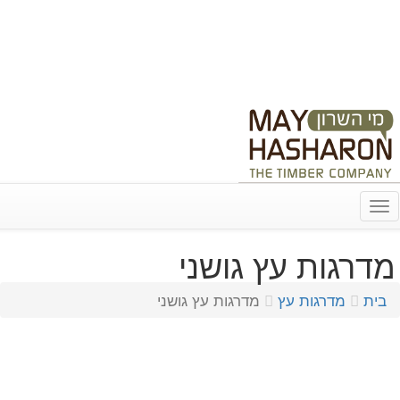
03-9312246
info@may-hasharon.co.il
נווט עם Waze
שלח הודעה ב-Whatsapp
מי השרון גם בפייסבוק!
Toggle
navigation
מדרגות עץ גושני
בית
מדרגות עץ
מדרגות עץ גושני