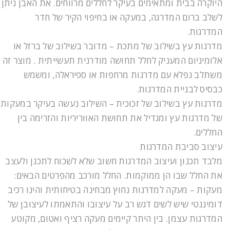
היוקרה בבית ומתאימים בעיקר לחללים מרווחים. את האבן ניתן
לשלב ברום המדרגה, במעקה או בחיפוי הקיר של חדר
המדרגות.
מדרגות עץ בשילוב של מתכת – מדובר בשילוב של ברזל או
אלומיניום המעניק לחלל תחושה מודרנית תעשייתית . מוצר זה
משתלב נפלא עם מדרגות מרחפות או ספיראלה, ומשמש
כבסיס לבניית המדרגות.
מדרגות עץ בשילוב של זכוכית – השילוב נעשה בעיקר במעקות
של מדרגות עץ ומגדיל את תחושת האווריריות והזרימה בין
החללים.
עיצוב סביבת המדרגות
מלבד תכנון ועיצוב המדרגות חשוב שלא לשכוח לתכנן ולעצב
את החלל שבו הן ממוקמות. החלל מורכב מהפרטים הבאים:
מעקות – מעקה למדרגות נחוץ מבחינה בטיחותית והינו רכיב
דומיננטי שיש לשים דגש רב על עיצובו והתאמתו לעיצובן של
המדרגות עצמן. בין היתר קיימים מעקה רציף ואטום, מקוטע