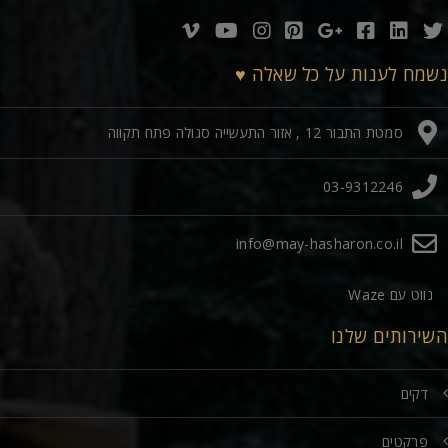
נשמח לענות על כל שאלה ♥
סמטת התבור 12 , אזור התעשייה סגולה פתח תקווה
03-9312246
info@may-hasharon.co.il
נווט עם Waze
השירותים שלנו
דקים
פרקטים