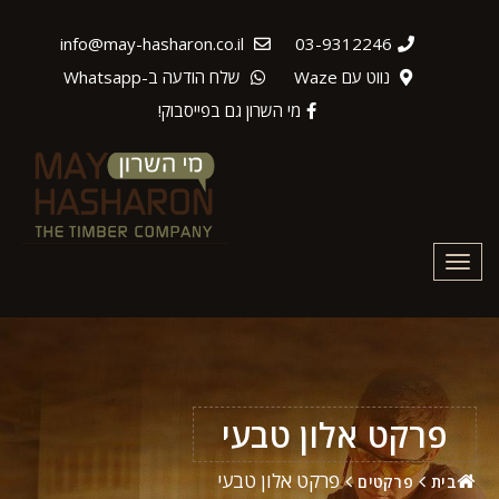
info@may-hasharon.co.il
03-9312246
נווט עם Waze
שלח הודעה ב-Whatsapp
מי השרון גם בפייסבוק!
Toggle
navigation
פרקט אלון טבעי
פרקט אלון טבעי
בית
פרקטים