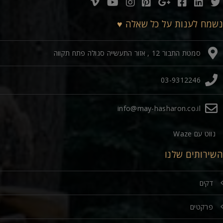
נשמח לענות על כל שאלה ♥
סמטת התבור 12 , אזור התעשייה סגולה פתח תקווה
03-9312246
info@may-hasharon.co.il
נווט עם Waze
השירותים שלנו
דקים
פרקטים