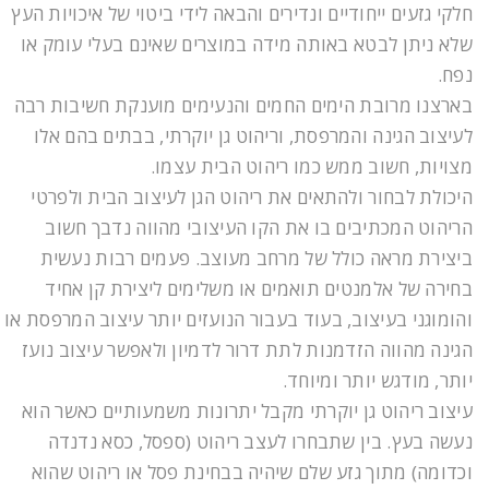
חלקי גזעים ייחודיים ונדירים והבאה לידי ביטוי של איכויות העץ
שלא ניתן לבטא באותה מידה במוצרים שאינם בעלי עומק או
נפח.
בארצנו מרובת הימים החמים והנעימים מוענקת חשיבות רבה
לעיצוב הגינה והמרפסת, וריהוט גן יוקרתי, בבתים בהם אלו
מצויות, חשוב ממש כמו ריהוט הבית עצמו.
היכולת לבחור ולהתאים את ריהוט הגן לעיצוב הבית ולפרטי
הריהוט המכתיבים בו את הקו העיצובי מהווה נדבך חשוב
ביצירת מראה כולל של מרחב מעוצב. פעמים רבות נעשית
בחירה של אלמנטים תואמים או משלימים ליצירת קן אחיד
והומוגני בעיצוב, בעוד בעבור הנועזים יותר עיצוב המרפסת או
הגינה מהווה הזדמנות לתת דרור לדמיון ולאפשר עיצוב נועז
יותר, מודגש יותר ומיוחד.
עיצוב ריהוט גן יוקרתי מקבל יתרונות משמעותיים כאשר הוא
נעשה בעץ. בין שתבחרו לעצב ריהוט (ספסל, כסא נדנדה
וכדומה) מתוך גזע שלם שיהיה בבחינת פסל או ריהוט שהוא