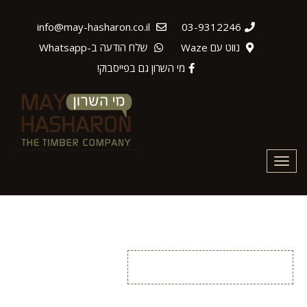
info@may-hasharon.co.il
03-9312246
נווט עם Waze
שלח הודעה ב-Whatsapp
מי השרון גם בפייסבוק!
Toggle
navigation
ריהוט גן יוקרתי
ריהוט גן יוקרתי
בית
רהיטים מעץ מלא