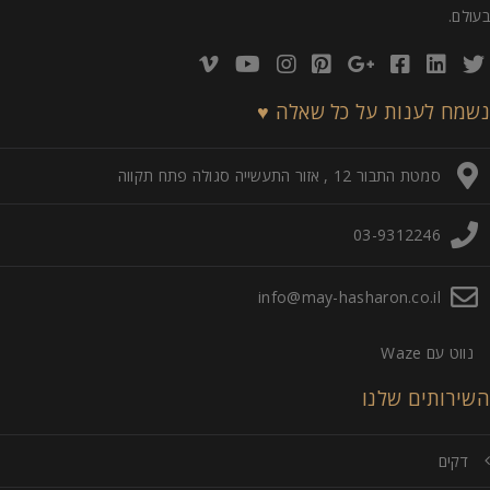
בעולם.
נשמח לענות על כל שאלה ♥
סמטת התבור 12 , אזור התעשייה סגולה פתח תקווה
03-9312246
info@may-hasharon.co.il
נווט עם Waze
השירותים שלנו
דקים