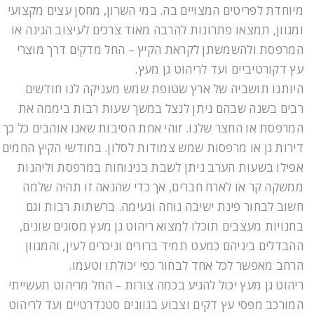
מיוחדת לפריטים המצויים בה. במי השרון, מחסן עצים מקצועי
ומגוון, תמצאו פתרונות להרבה מאוד צרכים לעיצוב הגינה או
המרפסת ולהשמשתן לקראת הקיץ – החל מדקים דרך מוצרי
עץ דקורטיביים ועד לריהוט גן מעץ.
היותנו תושביה של ארץ שטופת שמש מעניקה לנו חודשים
רבים בשנה שבהם ניתן לנצל במשך שעות רבות ביממה את
המרפסת או החצר שלנו. זוהי אחת הסיבות שאנו אוהבים כל כך
דירות גן או מרפסות שמש צמודות לסלון. בחודשי הקיץ החמים
אפילו בשעות הערב ניתן לשבת בנינוחות במרפסת וליהנות
ממשקה קר או לארח חברים, אך כדי שהנאה זו תהיה שלמה
חשוב לבחור פינת ישיבה נוחה ונעימה. ברשתות רבות וגם
בחנויות מעצבים תוכלו למצוא ריהוט גן מעץ מסוגים שונים,
ההבדלים ביניהם כמעט תמיד ברורים וניכרים לעין, והמגוון
הרחב מאפשר לכל אחד לבחור כפי יכולתו וטעמו.
ריהוט גן מעץ יכול להגיע בכמה צורות – החל מריהוט תעשייתי
המורכב מפסי עץ דקים וצבוע בגוונים סטנדרטיים ועד לריהוט