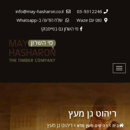
info@may-hasharon.co.il
03-9312246
נווט עם Waze
שלח הודעה ב-Whatsapp
מי השרון גם בפייסבוק!
Toggle
navigation
ריהוט גן מעץ
ריהוט גן מעץ
בית
רהיטים מעץ מלא