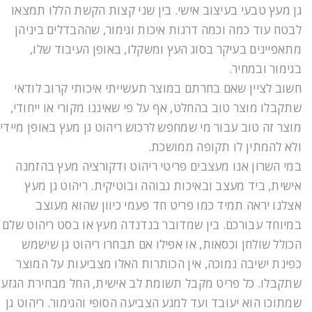
גן מעץ טבעי בעיצוב אישי. בין שני קצות הקשת הללו תמצאו
לבטח עוד כמה וכמה דרגות איכות וגימור, שההבדלים ביניהן
מתאפיינים בעיקר בסוג העץ ומשקלו, באופן העיבוד שלו,
בגימור ובמחיר.
חשוב לציין שאם בחרתם במוצר תעשייתי איכותי קרוב לודאי
שתקבלו מוצר טוב בהחלט, אף על פי שאיננו מקורי או ייחודי,
מוצר זה טוב עבור מי שמחפש לרכוש ריהוט גן מעץ באופן מיידי
ולא להמתין לו תקופה ממושכת.
במי השרון אנו מעצבים פריטי ריהוט ודקורציה מעץ בהזמנה
אישית, ביד מעצב ובאיכות גבוהה ובוטיקית. ריהוט גן מעץ
אצלנו יראה תמיד כמו פריט חד פעמי כיוון שהוא מעוצב
במיוחד עבורכם. בין שמדובר בנדנדה מעץ או בסט ריהוט שלם
הכולל שולחן וכסאות, או אפילו אם תבחרו ריהוט גן שישמש
כפינת ישיבה נמוכה, אין הכותרות האלו מצביעות על המוצר
שתקבלו. כל פריט מקבל תשומת לב אישית, החל מבחירת הגזע
שמתוכו הוא יעובד ועד למגע הצביעה הסופי והגימור. ריהוט גן