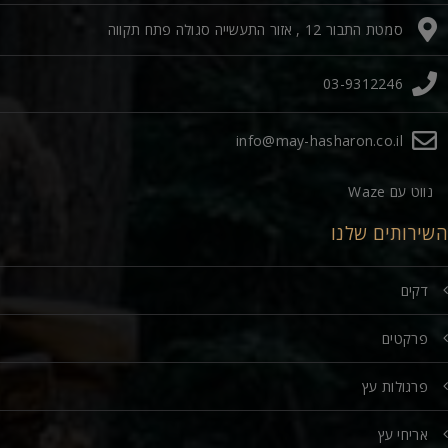
סמטת התבור 12 , אזור התעשייה סגולה פתח תקווה
03-9312246
info@may-hasharon.co.il
נווט עם Waze
השירותים שלנו
דקים
פרקטים
פרגולות עץ
אריחי עץ