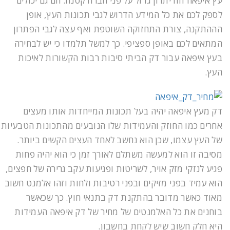
עץ איפאה וזה יתרון גדול על פני חברה קטנה. הם גם יכולים
לספק לכם את כל המידע הדרוש לגבי תכונות העץ, אופן
הההתקנה, צורת התחזוקה השוטפת ואף עצה לגבי הפתרון
המתאים לכם באופן ספציפי. כך למשל תלמדו כי יש לבחירה
בעץ איפאה עבור דק הביתי סיבות רבות הקשורות לאיכות
העץ.
דק מעץ איפאה יהיה בעל תכונות המייחדות אותו מעצים
אחרים כמו החוזק והעמידות שלו הנובעים מהתכונות הטבעיות
של העץ עצמו, שכן הוא נחשב לאחד העצים הקשים ביותר.
מסיבה זו הוא למעשה משתלם לאורך זמן כי הוא יהיה פחות
פגיע לנזקי מזק אויר, לשריטות ופגיעות עקב גרירה של חפצים,
הוא עמיד בפני מזיקים ובפני רטיבות ולחות וזהו אלמנט חשוב
מאוד כאשר מדובר בהתקנת דק בתנאי חוץ. כך שכאשר
בוחנים את כל האלמנטים של מחיר של דק איפאה העמידות
היא חלק חשוב שיש לקחת בחשבון.