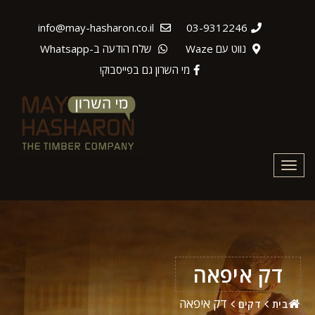
info@may-hasharon.co.il
03-9312246
נווט עם Waze
שלח הודעה ב-Whatsapp
מי השרון גם בפייסבוק!
Toggle
navigation
דק איפאה
דק איפאה
בית
דקים