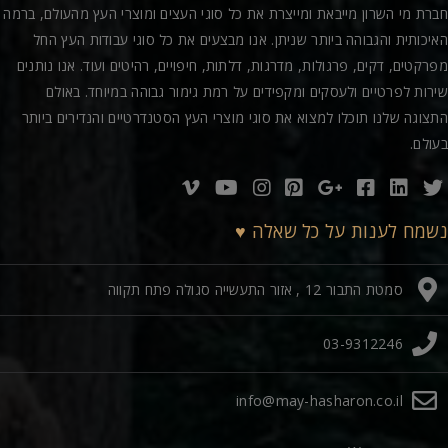
חברת מי השרון מייבאת ומייצרת את כל סוגי העצים ומוצרי העץ מהעולם, ברמה
האיכותית והגבוהה ביותר שניתן. אנו מבצעים את כל סוגי עבודות העץ החל
מפרקטים, דקים, פרגולות, מדרגות, דלתות, חיפויים, רהיטים ועוד. אנו נותנים
שירות לפרטיים ולעסקים ומקפידים על רמת גימור גבוהה במיוחד. באולם
התצוגה שלנו תוכלו למצוא את סוגי מוצרי העץ הסטנדרטיים והנדירים ביותר
בעולם.
נשמח לענות על כל שאלה ♥
סמטת התבור 12 , אזור התעשייה סגולה פתח תקווה
03-9312246
info@may-hasharon.co.il