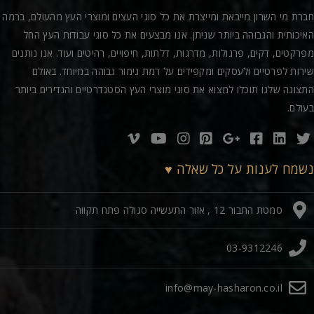
חברת מי השרון מייבאת ומייצרת את כל סוגי העצים ומוצרי העץ מהעולם, ברמה
האיכותית והגבוהה ביותר שניתן. אנו מבצעים את כל סוגי עבודות העץ החל
מפרקטים, דקים, פרגולות, מדרגות, דלתות, חיפויים, רהיטים ועוד. אנו נותנים
שירות לפרטיים ולעסקים ומקפידים על רמת גימור גבוהה במיוחד. באולם
התצוגה שלנו תוכלו למצוא את סוגי מוצרי העץ הסטנדרטיים והנדירים ביותר
בעולם.
נשמח לענות על כל שאלה ♥
סמטת התבור 12 , אזור התעשייה סגולה פתח תקווה
03-9312246
info@may-hasharon.co.il