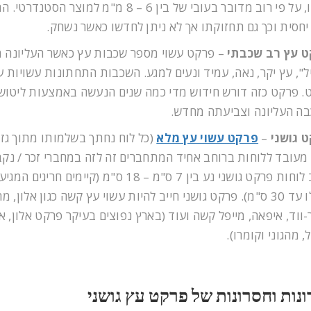
עוביו, על פי רוב מדובר בעובי של בין 6 – 8 מ"מ למוצר הסט
יחסית וכך גם תחזוקתו אך לא ניתן לחדשו כאשר נשחק.
 עץ רב שכבתי
– פרקט עשוי מספר שכבות עץ כאשר העליונה 
ל", עץ יקר, נאה, עמיד ונעים למגע. השכבות התחתונות עשויות ע
. פרקט כזה דורש חידוש מדי כמה שנים הנעשה באמצעות ליטוש
ה העליונה וצביעתה מחדש.
 גושני
–
פרקט עשוי עץ מלא
(כל לוח נחתך בשלמותו מתוך גזע
מעובד ללוחות ברוחב אחיד המתחברים זה לזה במחברי זכר / נקב
רוחב לוחות פרקט גושני נע בין 7 ס"מ – 18 ס"מ (קיימים חריגים המ
אפילו עד 30 ס"מ). פרקט גושני חייב להיות עשוי עץ קשה כגון אלון, מה
-ווד, איפאה, מייפל קשה ועוד (בארץ נפוצים בעיקר פרקט אלון, אי
, מהגוני וקומרו).
ונות וחסרונות של פרקט עץ גושני