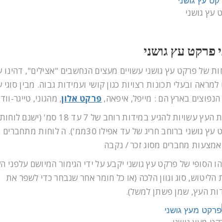
 עץ גושני
י פרקט עץ גושני
ות של פרקט עץ גושני עשויים מעצים הנחשבים "אצילים", דהינו ע
למראה ובעלי תכונות רצויות כגון קושי ועמידות גבוה. מבין סוגי 
הנפוצים בארץ הם : מייפל, איפאה,
פרקט אלון
, מהגוני, טייגר-ווד,
לוחות העץ עשויות להגיע במידות רוחב של 7 עד 18 סמ' (ישנם לוחות
פרקט עץ גושני ברוחב חריג של עד אפילו 30ממ'). ה לוחות מת
אמצעות מחברים מסוג זכר / נקבה
ו הסופי של פרקט עץ גושני יקבע על ידי הגימור המיושם עלפני הע
 הליטוש, סוג וגוון הלכה (או כל חומר אחר שנבחר כדי לשפר את
ות העץ, שמן פשתן למשל).