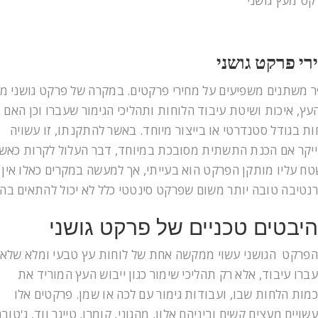
קט מעץ גושני
רי פרקט גושני
 משתנים משפיעים על מחירי פרקטים. במקרה של פרקט גושני מ
העץ, איכות ושיטת עיבוד הלוחות ותהליכי הגימור שעברו וכן האם 
ות בגודל סטנדרטי או בייצור מיוחד. באשר להתקנתו, זו עשויה
יקר אם הכנת התשתית מסובכת במיוחד, דבר העלול לקרות כאש
ח עליו מותקן הפרקט הוא בעייתי, אך למעשה במקרים כאלו אין
נטיבה טובה יותר משום שפרקט סינטטי כלל לא יכול להתאים בהם
היבטים טכניים של פרקט גושני
הפרקט הגושני עשוי ממקשה אחת של לוחות עץ טבעי ומלא שלא
עברו עיבוד, אלא רק תהליכי שימור כגון ייבוש העץ המוריד את
כמות הלחות שבו, ועבודות גימור עם לכה או שמן. פרקטים אלו
עשויים מעצים קשים וביניהם אלון, מהגוני, קומרו, טייגר ווד, ג'טוב