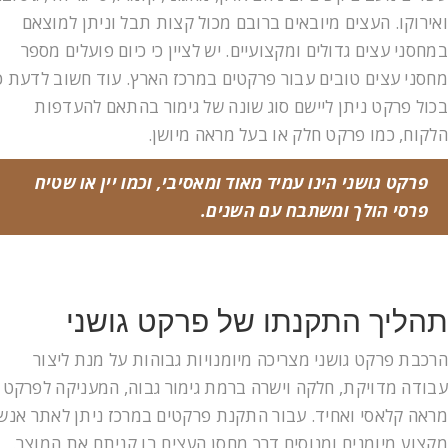
ואירוקו. העצים מיובאים ברובם מכול קצות תבל וניתן למוצאם
במחסני עצים גדולים ומקצועיים. יש לציין כי כיום פועלים מספר
מחסני עצים טובים עבור פרקטים במרכז הארץ. עוד חשוב לדעת כ
בכול פרקט ניתן ליישם סוג שונה של גימור בהתאם להעדפות
הלקוח, כמו פרקט חלק או בעל מראה מיושן.
פרקט גושני הינו עמיד מאוד ומאסיבי, וכמו יין או שטיח
פרסי הולך ומשתבח עם השנים.
תהליך התקנתו של פרקט גושני
הרכבת פרקט גושני מצריכה מיומנויות גבוהות על מנת ליצור
עבודה מדויקת, חלקה וישרה ברמת גימור גבוה, המעניקה לפרקט
מראה קלאסי ואחיד. עבור התקנת פרקטים במרכז ניתן לאתר אנשי
מקצוע מיומנים ומנוסים דרך מחסן העצים בו קניתם את המוצר.