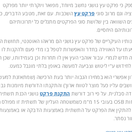
ספק כי פרקט עץ גושני נחשב מיוחד, מפואר ויוקרתי יותר מפרקט
יה וגם מרוב סוגי
פרקט עץ
השכבות. עם זאת, מטבע הדברים, כ
ים השוואה בין שלושת סוגי הפרקטים מתגלים כל יתרונותיהם
ונותיהם היחסיים.
נותיו העיקריים של פרקט עץ גושני הם מראהו האוטנטי, תחושת ה
תו על האווירה בחדר והאפשרות לטפל בו מדי פעם ולהקנות לו 
 חדש לגמרי. עבור אוהבי העץ אין לו תחרות וכן בעמידותו, שכן ה
 לחידוש ע"י ליטוש וצביעה למעשה באופן בלתי מוגבל כמעט.
ון אפשרי הוא במחירו הגבוה יותר בעת הרכישה (שמתאזנת למעש
שבים עליו כעל מוצר לטווח ארוך) והתקנתו הדורשת מיומנות גב
דה סבלנית. על פי רוב דורשת
התקנת פרקט
גושני הכנת תשתית
מלוחות OSB בעובי 15 מ"מ כשמשטחה העליון של תשתית זו מפולס
 להתקין את הפרקט על התשתית באמצעות הדבקה או באמצעות
ר נסתר.