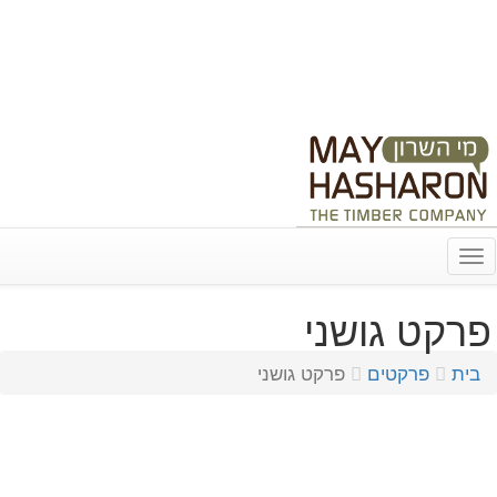
03-9312246
info@may-hasharon.co.il
נווט עם Waze
שלח הודעה ב-Whatsapp
מי השרון גם בפייסבוק!
Toggle
navigation
פרקט גושני
בית
פרקטים
פרקט גושני