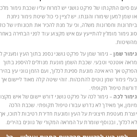
עם סיום התקנתו של פרקט גושני יש למרוח עליו שכבת גימור מלכ
או שמן למען שימורו והגנתו. יש לציין כי כול שיטת גימור ניחנת
ביתרונות וחסרונות משלה, וכי על מנת להכיר את תכונותיו של כול
סוג גימור מומלץ להתייעץ עם איש מקצוע עוד לפני הבחירה באחת
מהשיטות.
גימור שמן
– גימור שמן על פרקט גושני נספג בתוך העץ ומעניק לו
מראה אוטנטי וטבעי. שכבת השמן מונעת מנוזלים להיספג בתוך
הפרקט אך היא אינה מונעת ספיגת לכלוך, ועם הזמן גווני עץ בהירי
בעלי גימור שמן נוטים להתכהות. זוהי שיטה קלה מאוד ליישום אך
דורשת טיפול תקופתי.
גימור לכה
– גימור לכה על פרקט גושני דורש יישום של איש מקצו
מיומן, אך מאידך לא נדרש עבורו טיפול תקופתי. שכבת הלכה
יוצרת מעטפת חיצונית על העץ ומונעת חדירת רטיבות לתוכו, אך
לא לכלוך, ובנוסף שומרת על המראה המקורי של גוונים בהירים.
לחץ כאן לרכישת פרקטים בחנות אונליין – כל