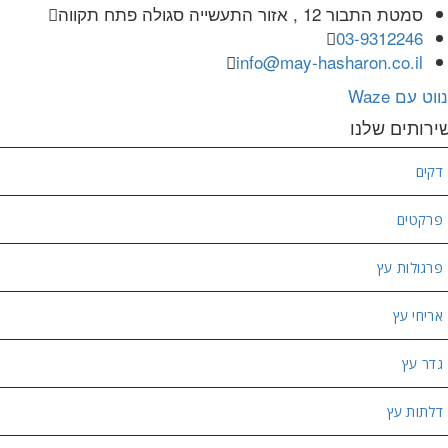
סמטת התבור 12 , אזור התעשייה סגולה פתח תקווה
03-9312246
info@may-hasharon.co.il
נווט עם Waze
ירותים שלנו
דקים
פרקטים
פרגולות עץ
אריחי עץ
גדר עץ
דלתות עץ