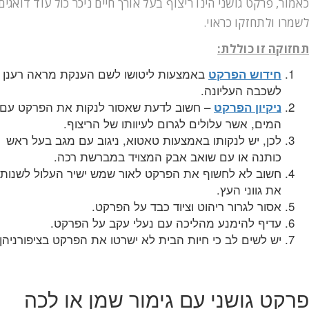
כאמור, פרקט גושני הינו ריצוף בעל אורך חיים ניכר כול עוד דואגים
לשמרו ולתחזקו כראוי.
תחזוקה זו כוללת:
באמצעות ליטושו לשם הענקת מראה רענן
חידוש הפרקט
לשכבה העליונה.
– חשוב לדעת שאסור לנקות את הפרקט עם
ניקיון הפרקט
המים, אשר עלולים לגרום לעיוותו של הריצוף.
לכן, יש לנקותו באמצעות טאטוא, ניגוב עם מגב בעל ראש
כותנה או עם שואב אבק המצויד במברשת רכה.
חשוב לא לחשוף את הפרקט לאור שמש ישיר העלול לשנות
את גווני העץ.
אסור לגרור ריהוט וציוד כבד על הפרקט.
עדיף להימנע מהליכה עם נעלי עקב על הפרקט.
יש לשים לב כי חיות הבית לא ישרטו את הפרקט בציפורניהן.
פרקט גושני עם גימור שמן או לכה