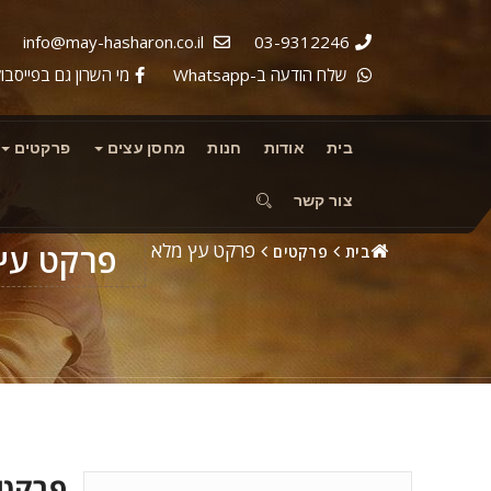
info@may-hasharon.co.il
03-9312246
שלח הודעה ב-Whatsapp
מי השרון גם בפייסבוק
בית
אודות
חנות
מחסן עצים
פרקטים
ריהוט עץ טבעי CABANA
צור קשר
פרקט עץ מלא
פרקט עץ
בית
פרקטים
פרקט 