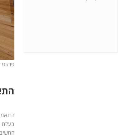
פרקט ע
התא
התאמתו
בעלת המ
החשיבו