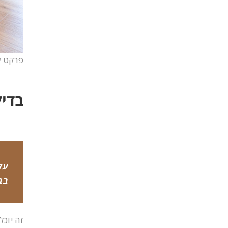
פרקט ע
בדיק
על
בב
זה יוכ