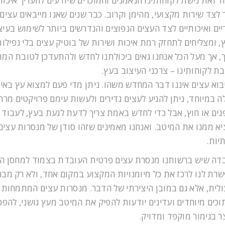
וד ואת נישת לקוחותינו הנאמנים והמוכרים שיודעים להעריך איכות
 לצד שירות מקצועי, מהימן וקרוב. כבר שנים שאנו מייבאים עצים
דיים ואיכותיים לצד העצים הנפוצים והנדרשים ביותר לשימוש בעיצ
, ומצליחים לתחזק רמת איכות ושירות של בוטיק עצים בלי נפילות
, אך מעל הכל אנחנו גאים ביכולתנו לחדש ולהתעדכן לטובת המו
בת לקוחותינו – צרכני העיצוב בעץ.
יבוא עצים איננו דבר המחדש משהו. ניתן מדי פעם למצוא עץ באי
ה במיוחד, ניתן להגיע לעצים נדירים ולעשות עימם פרויקטים מרה
נים או חוץ, אבל כדי לחדש באמת צריך לדעת לגעת בעץ, לעבוד א
יא ממנו את המיטב. ואנחנו מאמינים שזהו סודן של מנסרות עצים
יות.
דה שיש ברשותנו מנסרת עצים פרטית העובדת בצמוד למחסן ה
רת לנו לרכז את כל מיומנויות המקצוע במקום אחד, ולא רק מבח
לית, אלא גם במובן היצירתי של הדבר. מנסרות עצים המתמחות
וכים מיוחדים ועדינים יודעות להפיק את המיטב מעץ גושני, להפכ
ר בגימור מוקפד ומדויק.