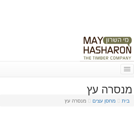
03-9312246
info@may-hasharon.co.il
נווט עם Waze
שלח הודעה ב-Whatsapp
מי השרון גם בפייסבוק!
Toggle
navigation
מנסרה עץ
בית
מחסן עצים
מנסרה עץ