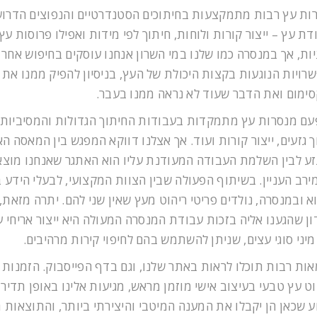
ות עץ רבות מתמקצעות בחיתוכים הסטנדרטיים והנפוצים הדרוש
דת עץ – ייצור קורות ולוחות, חיתוך לפי מידות ואפילו פרוסות עץ
ות, אך במנסרה כמו שלנו במי השרון אנחנו עוסקים בחיפוש אחר
רויות הנוגעות בקצות היכולת של העץ, בניסיון להפיק ממנו את
ימום ואת הדבר שעוד לא נראה ממנו בעבר.
עם מנסרות עץ מתמקדות בעבודות החיתוך הגדולות והמסיביות,
ך גזעים, ייצור קורות ועוד. אך אצלנו דווקא המפגש בין המאסה ה
זע לבין השלמת העבודה המעודנת עליו הוא האתגר שאנחנו מוצא
ירב העניין. בשיתוף הפעולה שבין הצוות המקצועי, לבעלי הידע 
וא ובמנסרה, נולדים פריטי ריהוט מעץ שאין שני להם. יתרה מזאת,
ון שהגענו אליה בזכות עבודת המנסרה המעולה היא ייצור אריחי ע
מיני סוגי עצים, שניתן להשתמש בהם לחיפוי קירות מרהיבים.
אות רבות תוכלו לראות באתר שלנו, וגם בדף הפייסבוק. הזמנות
וט עץ טבעי בעיצוב אישי מוזמן מראש, מגיעות אלינו באופן תדיר
ע שכאן הן יקבלו את המענה המיטבי והיצירתי ביותר, והתוצאות 