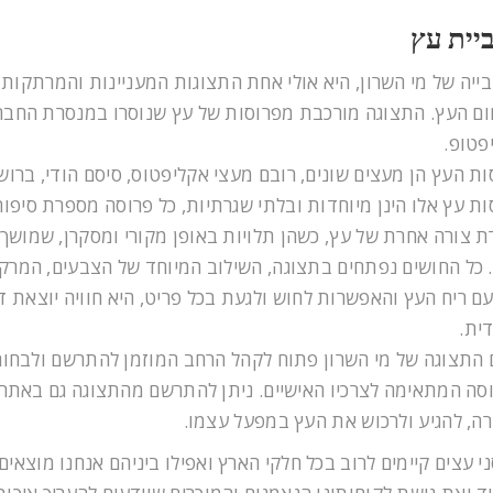
יית עץ
ייה של מי השרון, היא אולי אחת התצוגות המעניינות והמרתקות
ם העץ. התצוגה מורכבת מפרוסות של עץ שנוסרו במנסרת החבר
פטופ.
ות העץ הן מעצים שונים, רובם מעצי אקליפטוס, סיסם הודי, ברוש 
ות עץ אלו הינן מיוחדות ובלתי שגרתיות, כל פרוסה מספרת סיפור
רת צורה אחרת של עץ, כשהן תלויות באופן מקורי ומסקרן, שמושך
. כל החושים נפתחים בתצוגה, השילוב המיוחד של הצבעים, המרק
עם ריח העץ והאפשרות לחוש ולגעת בכל פריט, היא חוויה יוצאת ד
דית.
 התצוגה של מי השרון פתוח לקהל הרחב המוזמן להתרשם ולבחור
סה המתאימה לצרכיו האישיים. ניתן להתרשם מהתצוגה גם באתר
ה, להגיע ולרכוש את העץ במפעל עצמו.
י עצים קיימים לרוב בכל חלקי הארץ ואפילו ביניהם אנחנו מוצאים